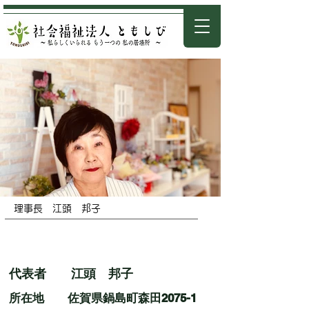
​理事長 江頭 邦子
​社会福祉法人ともしび 概要
​代表者 江頭 邦子
​所在地 佐賀県鍋島町森田2075-1